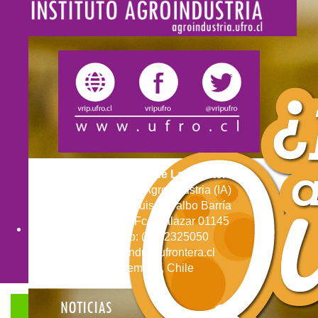
Universidad de La Frontera
Instituto de Agroindustria (IA)
Director: Luis Torralbo Barría
Avenida Fco Salazar 01145
Fono: (56) 2325050
agroindu@ufrontera.cl
Temuco, Chile
NOTICIAS