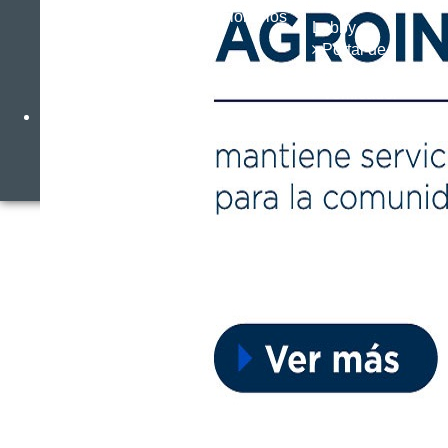
Ley del
Funcionarios
Lobby
Portal de
Pagos
Verificador
de Certificado
escort
bursa
bursa
escort