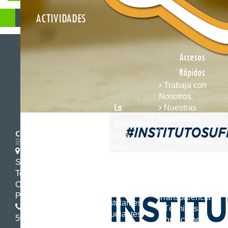
ACTIVIDADES
Accesos
Rápidos
Trabaja con
Nosotros
La
Nuestras
Licitaciones
Universidad
Rectoría
Transparencia
Historia
Avenida Francisco
Activa
Institucional
Salazar 01145
Solicitud de
Acreditación
Temuco - Chile
Información
Institucional
Casilla 54-D - Código
Ley de
Campus
Postal: 4811230
Transparencia
Postulantes
Fono: (56) 45 232
Términos y
Estudiantes
5000
Condiciones
Alumni