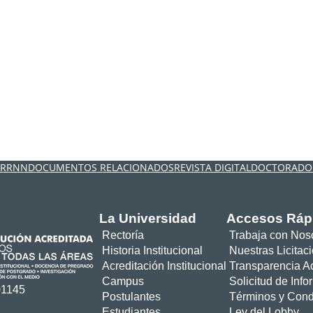
 RRNN
DOCUMENTOS RELACIONADOS
REVISTA DIGITAL
DOCTORADO 
La Universidad
Accesos Ráp
Rectoría
Trabaja con Nos
Historia Institucional
Nuestras Licitac
Acreditación Institucional
Transparencia Ac
Campus
Solicitud de Inf
01145
Postulantes
Términos y Cond
Estudiantes
Ley del Lobby