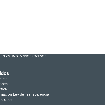
EN CS. ING. M/BIOPROCESOS
idos
otros
iones
tiva
ormación Ley de Transparencia
iciones